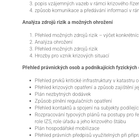
popis vzájemných vazeb v rámci krizového řízen
způsob komunikace a předávání informací v rámc
Analýza zdrojů rizik a možných ohrožení
Přehled možných zdrojů rizik – výčet konkrétní
Analýza ohrožení
Přehled možných zdrojů rizik
Hrozby pro vznik krizových situací
Přehled právnických osob a podnikajících fyzických o
Přehled prvků kritické infrastruktury v katastru
Přehled krizových opatření a způsob zajištění j
Plán nezbytných dodávek
Způsob plnění regulačních opatření
Přehled kontaktů a spojení na subjekty podílející
Rozpracování typových plánů na postupy pro řeše
role IZS, role úřadu a jeho krizového štábu
Plán hospodářské mobilizace
Přehled právních předpisů využitelných při přípra