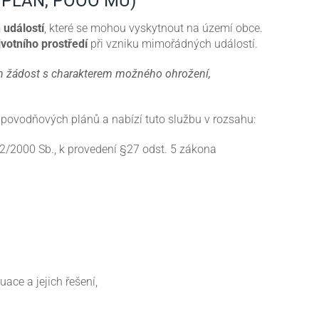
 PLÁN, POOO MU)
 událostí
, které se mohou vyskytnout na území obce.
ivotního prostředí
při vzniku mimořádných událostí.
ch žádost s charakterem možného ohrožení,
h povodňových plánů a nabízí tuto službu v rozsahu:
62/2000 Sb., k provedení §27 odst. 5 zákona
ace a jejich řešení,