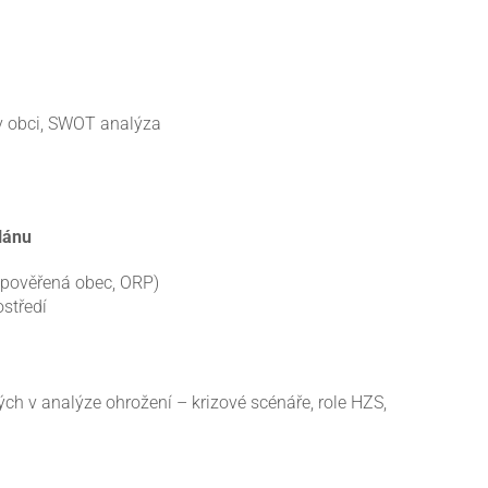
 v obci, SWOT analýza
plánu
e, pověřená obec, ORP)
ostředí
ch v analýze ohrožení – krizové scénáře, role HZS,