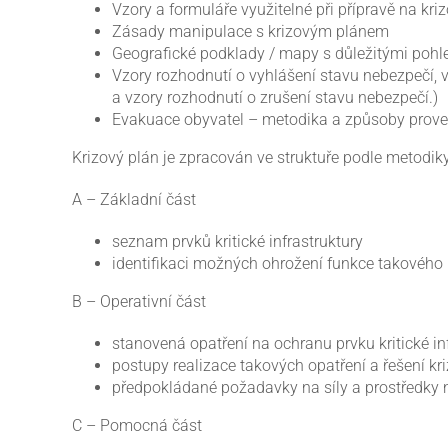
Vzory a formuláře využitelné při přípravě na krizo
Zásady manipulace s krizovým plánem
Geografické podklady / mapy s důležitými pohl
Vzory rozhodnutí o vyhlášení stavu nebezpečí, v
a vzory rozhodnutí o zrušení stavu nebezpečí.)
Evakuace obyvatel – metodika a způsoby prove
Krizový plán je zpracován ve struktuře podle metodi
A – Základní část
seznam prvků kritické infrastruktury
identifikaci možných ohrožení funkce takového p
B – Operativní část
stanovená opatření na ochranu prvku kritické in
postupy realizace takových opatření a řešení kr
předpokládané požadavky na síly a prostředky n
C – Pomocná část