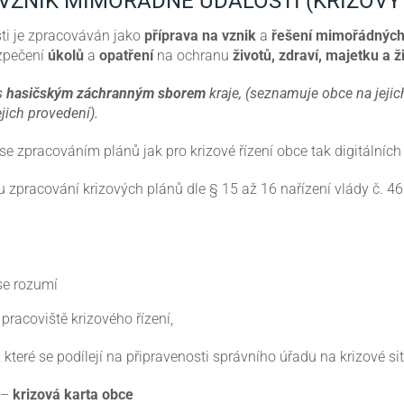
VZNIK MIMOŘÁDNÉ UDÁLOSTI (KRIZOVÝ
ti je zpracováván jako
příprava
na vznik
a
řešení mimořádných
zpečení
úkolů
a
opatření
na ochranu
životů, zdraví, majetku a ž
s
hasičským záchranným sborem
kraje, (seznamuje obce na jeji
jich provedení).
se zpracováním plánů jak pro krizové řízení obce tak digitálníc
 zpracování krizových plánů dle § 15 až 16 nařízení vlády č. 4
se rozumí
racoviště krizového řízení,
teré se podílejí na připravenosti správního úřadu na krizové situ
 –
krizová karta obce