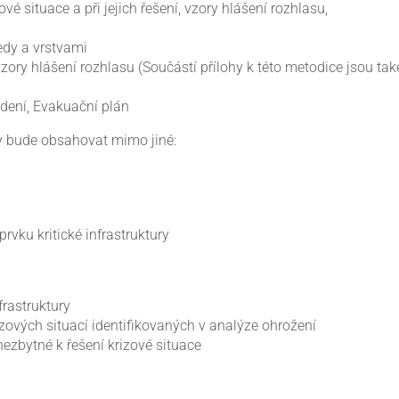
vé situace a při jejich řešení, vzory hlášení rozhlasu,
edy a vrstvami
zory hlášení rozhlasu (Součástí přílohy k této metodice jsou ta
dení, Evakuační plán
ky bude obsahovat mimo jiné:
rvku kritické infrastruktury
frastruktury
izových situací identifikovaných v analýze ohrožení
ezbytné k řešení krizové situace