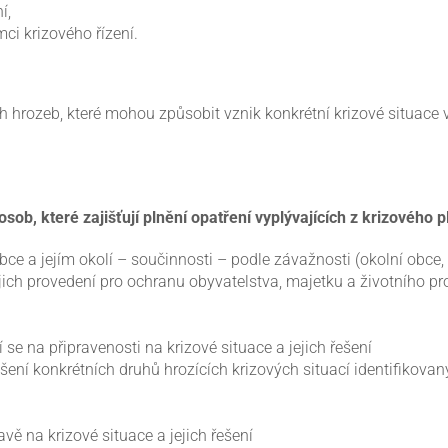
í,
i krizového řízení.
ch hrozeb, které mohou způsobit vznik konkrétní krizové situace
sob, které zajišťují
plnění opatření vyplývajících z krizového 
 obce a jejím okolí – součinnosti – podle závažnosti (okolní obc
ejich provedení pro ochranu obyvatelstva, majetku a životního pr
 se na připravenosti na krizové situace a jejich řešení
ní konkrétních druhů hrozících krizových situací identifikovaný
vě na krizové situace a jejich řešení