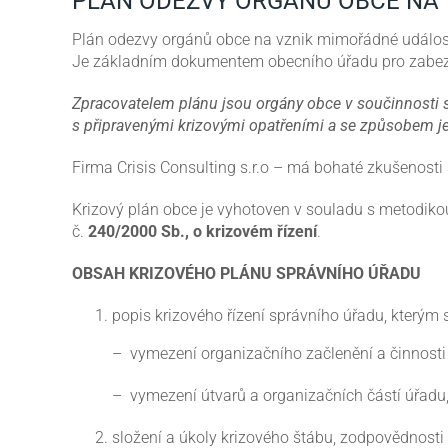
PLÁN ODEZVY ORGÁNŮ OBCE NA 
Plán odezvy orgánů obce na vznik mimořádné událos
Je základním dokumentem obecního úřadu pro zabe
Zpracovatelem plánu jsou orgány obce v součinnosti 
s připravenými krizovými opatřeními a se způsobem je
Firma Crisis Consulting s.r.o – má bohaté zkušenosti 
Krizový plán obce je vyhotoven v souladu s metodikou
č.
240/2000 Sb., o krizovém řízení
.
OBSAH KRIZOVÉHO PLÁNU SPRÁVNÍHO ÚŘADU
popis krizového řízení správního úřadu, kterým 
– vymezení organizačního začlenění a činnosti p
– vymezení útvarů a organizačních částí úřadu, k
složení a úkoly krizového štábu, zodpovědnosti